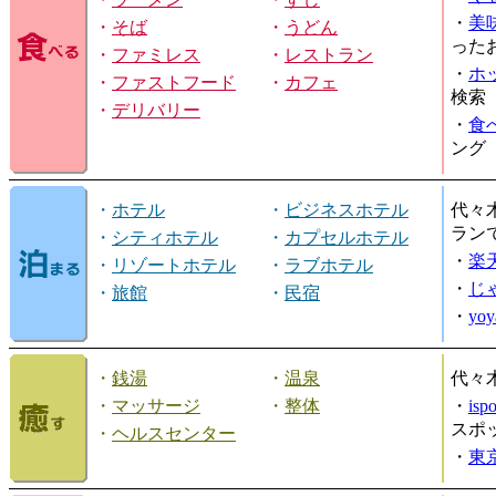
・
美
・
そば
・
うどん
った
・
ファミレス
・
レストラン
・
ホ
・
ファストフード
・
カフェ
検索
・
デリバリー
・
食
ング
・
ホテル
・
ビジネスホテル
代々
ラン
・
シティホテル
・
カプセルホテル
・
楽
・
リゾートホテル
・
ラブホテル
・
じ
・
旅館
・
民宿
・
yo
・
銭湯
・
温泉
代々
・
マッサージ
・
整体
・
is
スポ
・
ヘルスセンター
・
東