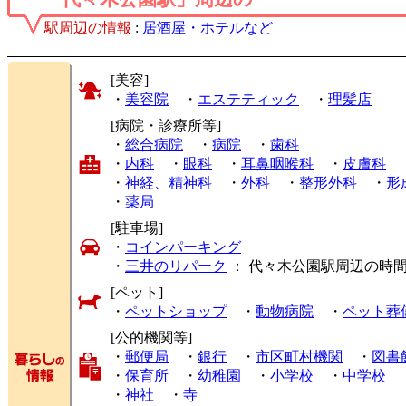
駅周辺の情報
:
居酒屋・ホテルなど
[美容]
・
美容院
・
エステティック
・
理髪店
[病院・診療所等]
・
総合病院
・
病院
・
歯科
・
内科
・
眼科
・
耳鼻咽喉科
・
皮膚科
・
神経、精神科
・
外科
・
整形外科
・
形
・
薬局
[駐車場]
・
コインパーキング
・
三井のリパーク
： 代々木公園駅周辺の時
[ペット]
・
ペットショップ
・
動物病院
・
ペット葬
[公的機関等]
・
郵便局
・
銀行
・
市区町村機関
・
図書
・
保育所
・
幼稚園
・
小学校
・
中学校
・
神社
・
寺