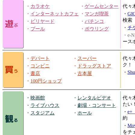
・
カラオケ
・
ゲームセンター
代々
・
インターネットカフェ
・
マンガ喫茶
・
GI
検索
・
ビリヤード
・
パチンコ
・
チ
・
プール
・
ボウリング
・e-N
ース
・
デパート
・
スーパー
代々
ク！
・
コンビニ
・
ドラッグストア
・
Shu
・
書店
・
古本屋
・
100円ショップ
・
映画館
・
レンタルビデオ
代々
たい
・
ライブハウス
・
劇場・コンサート
・
e
・
スタジアム
・
ホール
約
・
Mov
をチ