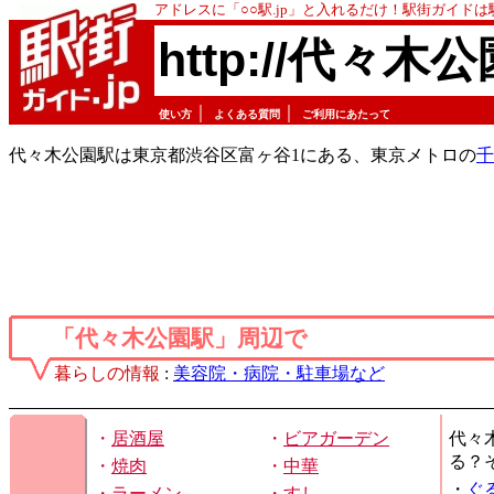
アドレスに「○○駅.jp」と入れるだけ！駅街ガイド
http://代々木公
｜
｜
使い方
よくある質問
ご利用にあたって
代々木公園駅は東京都渋谷区富ヶ谷1にある、東京メトロの
千
「代々木公園駅」周辺で
暮らしの情報
:
美容院・病院・駐車場など
・
居酒屋
・
ビアガーデン
代々
る？
・
焼肉
・
中華
・
ぐ
・
ラーメン
・
すし