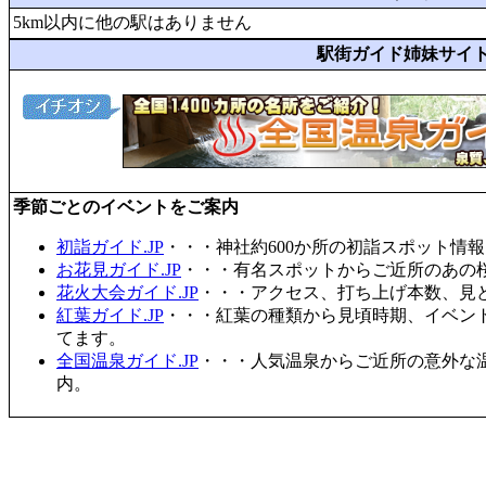
5km以内に他の駅はありません
駅街ガイド姉妹サイ
季節ごとのイベントをご案内
初詣ガイド.JP
・・・神社約600か所の初詣スポット情
お花見ガイド.JP
・・・有名スポットからご近所のあの桜
花火大会ガイド.JP
・・・アクセス、打ち上げ本数、見
紅葉ガイド.JP
・・・紅葉の種類から見頃時期、イベン
てます。
全国温泉ガイド.JP
・・・人気温泉からご近所の意外な
内。