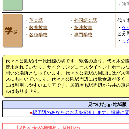
・映画
・
英会話
・
外国語会話
代々
・
教養教室
・
趣味教室
・
ケ
と分
・
各種学校
・
専門学校
・
リ
代々木公園駅は千代田線の駅です。駅名の通り、代々木公
使用されていたり、サイクリングコースやイベントホール
憩いの場所となっています。代々木公園駅の周囲にはバス
スにも向いています。代々木公園駅周辺には飲食店が多く
には利用しやすいエリアです。居酒屋も駅周辺から井の頭
ルはありません。
見つけた!jp 地域版
●
駅周辺のあなたのお店を紹介します。掲載に
「代々木公園駅」周辺の