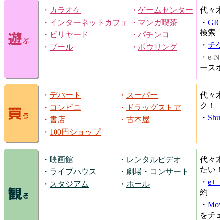
・
カラオケ
・
ゲームセンター
代々
・
インターネットカフェ
・
マンガ喫茶
・
GI
検索
・
ビリヤード
・
パチンコ
・
チ
・
プール
・
ボウリング
・e-N
ース
・
デパート
・
スーパー
代々
ク！
・
コンビニ
・
ドラッグストア
・
Shu
・
書店
・
古本屋
・
100円ショップ
・
映画館
・
レンタルビデオ
代々
たい
・
ライブハウス
・
劇場・コンサート
・
e
・
スタジアム
・
ホール
約
・
Mov
をチ