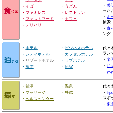
・
美
・
そば
・
うどん
った
・
ファミレス
・
レストラン
・
ホ
・
ファストフード
・
カフェ
検索
・
デリバリー
・
食
ング
・
ホテル
・
ビジネスホテル
代々
ラン
・
シティホテル
・
カプセルホテル
・
楽
・リゾートホテル
・
ラブホテル
・
じ
・
旅館
・
民宿
・
yo
・
銭湯
・
温泉
代々
・
マッサージ
・
整体
・
is
スポ
・
ヘルスセンター
・
東