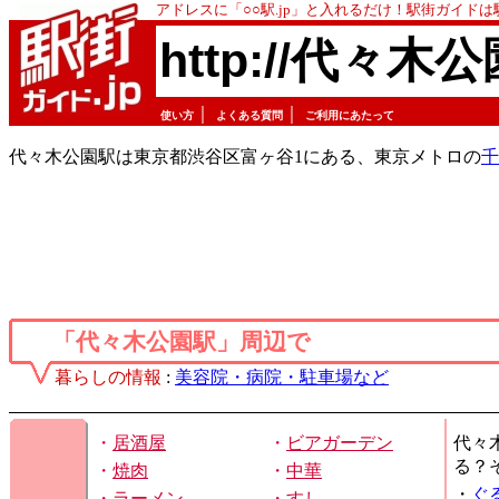
アドレスに「○○駅.jp」と入れるだけ！駅街ガイド
http://代々木公
｜
｜
使い方
よくある質問
ご利用にあたって
代々木公園駅は東京都渋谷区富ヶ谷1にある、東京メトロの
千
「代々木公園駅」周辺で
暮らしの情報
:
美容院・病院・駐車場など
・
居酒屋
・
ビアガーデン
代々
る？
・
焼肉
・
中華
・
ぐ
・
ラーメン
・
すし