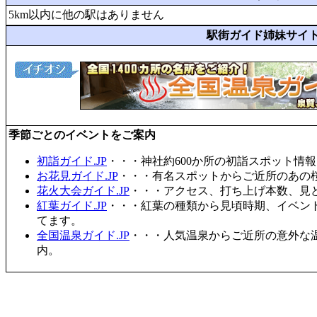
5km以内に他の駅はありません
駅街ガイド姉妹サイ
季節ごとのイベントをご案内
初詣ガイド.JP
・・・神社約600か所の初詣スポット情
お花見ガイド.JP
・・・有名スポットからご近所のあの桜
花火大会ガイド.JP
・・・アクセス、打ち上げ本数、見
紅葉ガイド.JP
・・・紅葉の種類から見頃時期、イベン
てます。
全国温泉ガイド.JP
・・・人気温泉からご近所の意外な
内。