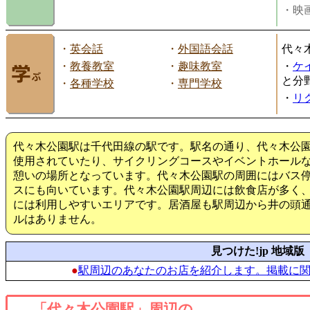
・映画
・
英会話
・
外国語会話
代々
・
教養教室
・
趣味教室
・
ケ
と分
・
各種学校
・
専門学校
・
リ
代々木公園駅は千代田線の駅です。駅名の通り、代々木公
使用されていたり、サイクリングコースやイベントホール
憩いの場所となっています。代々木公園駅の周囲にはバス
スにも向いています。代々木公園駅周辺には飲食店が多く
には利用しやすいエリアです。居酒屋も駅周辺から井の頭
ルはありません。
見つけた!jp 地域版
●
駅周辺のあなたのお店を紹介します。掲載に
「代々木公園駅」周辺の